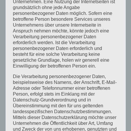
Unternehmen. Eine Nutzung der Internetseiten ist
lassen solltet
Auch wir vom Fablab haben einen
grundsätzlich ohne jede Angabe
extra Tisch, an dem ihr T-Shirts gestalten oder Leute
personenbezogener Daten möglich. Sofern eine
treffen könnt und freuen uns, wenn ihr mal
betroffene Person besondere Services unseres
Unternehmens über unsere Internetseite in
vorbeischaut. Falls ihr einen Laptop dabei habt, bringt
Anspruch nehmen möchte, könnte jedoch eine
euch am besten noch ein Verlängerungskabel und ein
Verarbeitung personenbezogener Daten
LAN-Kabel mit, damit ihr sicher Anschluss habt.
erforderlich werden. Ist die Verarbeitung
personenbezogener Daten erforderlich und
Wir freuen uns, euch bei der GPN zu sehen!
besteht für eine solche Verarbeitung keine
gesetzliche Grundlage, holen wir generell eine
Einwilligung der betroffenen Person ein.
für
Von
barbara
|
Mai 26th, 2016
|
Aktuelles
|
Kommentare deaktiviert
26.-29.05
Die Verarbeitung personenbezogener Daten,
ist
beispielsweise des Namens, der Anschrift, E-Mail-
GPN
–
Adresse oder Telefonnummer einer betroffenen
wir
Person, erfolgt stets im Einklang mit der
Share This Story, Choose Your Platform!
sind
Datenschutz-Grundverordnung und in
dabei!
Übereinstimmung mit den für uns geltenden
Facebook
X
Reddit
LinkedIn
WhatsApp
Tumblr
Pinterest
Vk
Xing
E-
Mail
landesspezifischen Datenschutzbestimmungen.
Mittels dieser Datenschutzerklärung möchte unser
Unternehmen die Öffentlichkeit über Art, Umfang
und Zweck der von uns erhobenen, genutzten und