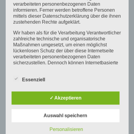
verarbeiteten personenbezogenen Daten
Über den Autor:
barbara
informieren. Ferner werden betroffene Personen
mittels dieser Datenschutzerklärung über die ihnen
zustehenden Rechte aufgeklärt.
Wir haben als für die Verarbeitung Verantwortlicher
zahlreiche technische und organisatorische
Maßnahmen umgesetzt, um einen möglichst
lückenlosen Schutz der über diese Internetseite
verarbeiteten personenbezogenen Daten
Ähnliche Beiträge
sicherzustellen. Dennoch können Internetbasierte
Datenübertragungen grundsätzlich
Sicherheitslücken aufweisen, sodass ein absoluter
Essenziell
Schutz nicht gewährleistet werden kann. Aus
diesem Grund steht es jeder betroffenen Person
„Türen auf mit der
frei, personenbezogene Daten auch auf
Maus“ am 3. Oktober
Neue Stickmaschine
t
✓ Akzeptieren
alternativen Wegen, beispielsweise telefonisch, an
im FabLab Karlsruhe
g
uns zu übermitteln.
Begriffsbestimmungen
Auswahl speichern
Die Datenschutzerklärung beruht auf den
Personalisieren
Begrifflichkeiten, die durch den Europäischen