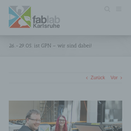
Zum
Inhalt
springen
26.-29.05. ist GPN – wir sind dabei!
Zurück
Vor
Zeige
grösseres
Bild