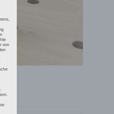
mens,
ng
en
chte
r von
ten
.
ische
n
ann.
ise