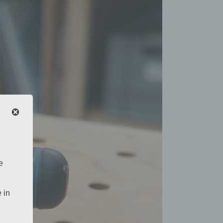
e
 in