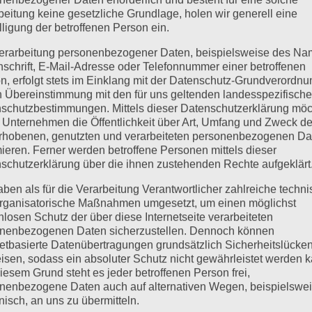
beitung keine gesetzliche Grundlage, holen wir generell eine
lligung der betroffenen Person ein.
erarbeitung personenbezogener Daten, beispielsweise des Na
nschrift, E-Mail-Adresse oder Telefonnummer einer betroffenen
n, erfolgt stets im Einklang mit der Datenschutz-Grundverordnu
n Übereinstimmung mit den für uns geltenden landesspezifisch
schutzbestimmungen. Mittels dieser Datenschutzerklärung mö
 Unternehmen die Öffentlichkeit über Art, Umfang und Zweck de
rhobenen, genutzten und verarbeiteten personenbezogenen Da
mieren. Ferner werden betroffene Personen mittels dieser
schutzerklärung über die ihnen zustehenden Rechte aufgeklärt
aben als für die Verarbeitung Verantwortlicher zahlreiche techn
rganisatorische Maßnahmen umgesetzt, um einen möglichst
nlosen Schutz der über diese Internetseite verarbeiteten
nenbezogenen Daten sicherzustellen. Dennoch können
dest du in unserem
Wiki
.
netbasierte Datenübertragungen grundsätzlich Sicherheitslücke
isen, sodass ein absoluter Schutz nicht gewährleistet werden k
iesem Grund steht es jeder betroffenen Person frei,
nenbezogene Daten auch auf alternativen Wegen, beispielswe
onisch, an uns zu übermitteln.
für
Kommentare deaktiviert