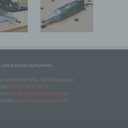
lichen
Rotationswerkzeug
Stichsäge
 die
hren
t uns Kontakt aufnehmen
en,
die
ter Schlachthof 25A, 76131 Karlsruhe
lefon:
0721 / 60 90 60 12
oder
Mail:
labinfo ät fablab-karlsruhe.de
tung.
bseite:
https://fablab-karlsruhe.de
er
ung