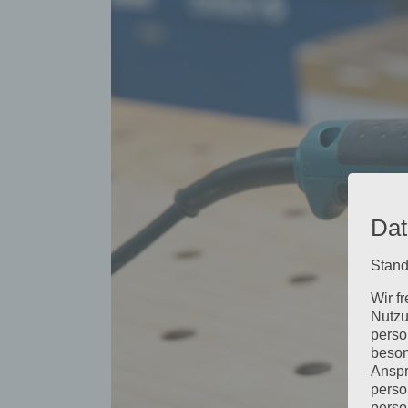
grösseres
Bild
Dat
Stand
Wir f
Nutzu
perso
beson
Anspr
perso
perso