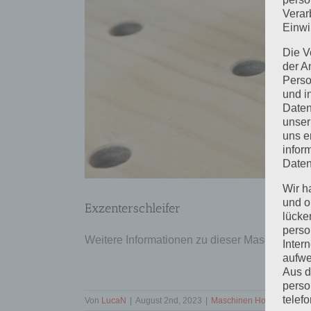
Verar
Einwi
Die V
der A
Perso
und i
Daten
unser
uns e
infor
Daten
Wir h
und o
Exzenterschleifer
lücke
perso
Weitere Informationen zu dieser Maschine fin
Inter
aufwe
Aus d
perso
telef
Von
LucaN
|
August 2nd, 2023
|
Maschinen Holzwerkstatt
|