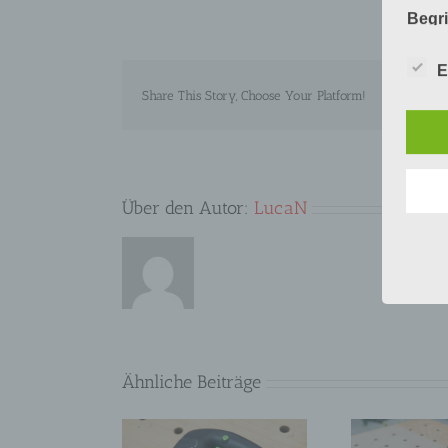
Begr
Die D
E
Europ
Daten
Share This Story, Choose Your Platform!
Daten
Kunde
dies 
Begrif
Über den Autor:
LucaN
Wir v
folge
Ähnliche Beiträge