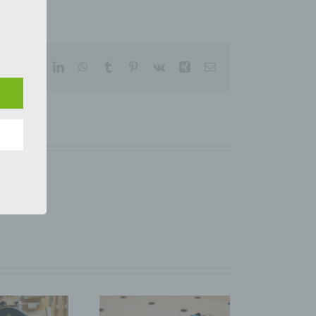
 den
e
cebook
X
Reddit
LinkedIn
WhatsApp
Tumblr
Pinterest
Vk
Xing
E-
Mail
nsere
 Um
eine
den
rliche
s
 zu
r