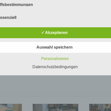
Exzenterschleifer
iffsbestimmungen
atenschutzerklärung beruht auf den Begrifflichkeiten, die durch
ssenziell
äischen Richtlinien- und Verordnungsgeber beim Erlass der
schutz-Grundverordnung (DS-GVO) verwendet wurden. Unser
Fa
schutzerklärung soll sowohl für die Öffentlichkeit als auch für u
✓ Akzeptieren
n und Geschäftspartner einfach lesbar und verständlich sein.
zu gewährleisten, möchten wir vorab die verwendeten
flichkeiten erläutern.
Auswahl speichern
erwenden in dieser Datenschutzerklärung unter anderem die
nden Begriffe:
Personalisieren
a) personenbezogene Daten
Datenschutzbedingungen
Personenbezogene Daten sind alle Informationen, die sich auf 
identifizierte oder identifizierbare natürliche Person (im Folgen
„betroffene Person") beziehen. Als identifizierbar wird eine natü
Person angesehen, die direkt oder indirekt, insbesondere mittel
Zuordnung zu einer Kennung wie einem Namen, zu einer
Kennnummer, zu Standortdaten, zu einer Online-Kennung oder
einem oder mehreren besonderen Merkmalen, die Ausdruck de
physischen, physiologischen, genetischen, psychischen,