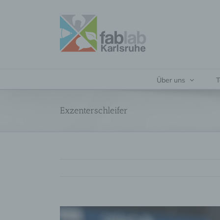
Zum
Inhalt
springen
Über uns
T
Exzenterschleifer
Zeige