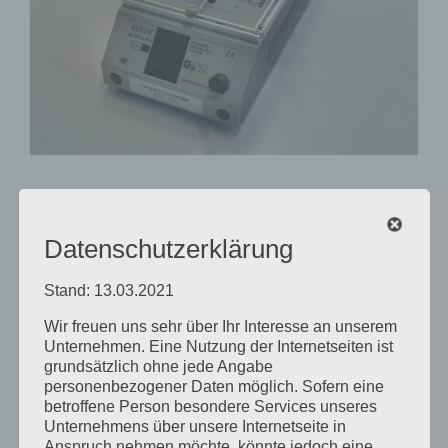
Leiterplatten-Vorheizer
Datenschutzerklärung
Weitere Informationen zu dieser Maschine findest du in
unserem
Wiki
.
Stand: 13.03.2021
Wir freuen uns sehr über Ihr Interesse an unserem
Unternehmen. Eine Nutzung der Internetseiten ist
Von
LucaN
|
August 2nd, 2023
|
Maschinen
grundsätzlich ohne jede Angabe
für
Elektronikecke
|
Kommentare deaktiviert
personenbezogener Daten möglich. Sofern eine
Leiterplatten-
betroffene Person besondere Services unseres
Vorheizer
Unternehmens über unsere Internetseite in
Anspruch nehmen möchte, könnte jedoch eine