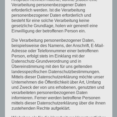
Verarbeitung personenbezogener Daten
Share This Story, Choose Your Platform!
erforderlich werden. Ist die Verarbeitung
Facebook
X
Reddit
LinkedIn
WhatsApp
Tumblr
Pinterest
Vk
Xing
E-
personenbezogener Daten erforderlich und
Mail
besteht für eine solche Verarbeitung keine
gesetzliche Grundlage, holen wir generell eine
Einwilligung der betroffenen Person ein.
Die Verarbeitung personenbezogener Daten,
Über den Autor:
LucaN
beispielsweise des Namens, der Anschrift, E-Mail-
Adresse oder Telefonnummer einer betroffenen
Person, erfolgt stets im Einklang mit der
Datenschutz-Grundverordnung und in
Übereinstimmung mit den für uns geltenden
landesspezifischen Datenschutzbestimmungen.
Mittels dieser Datenschutzerklärung möchte unser
Unternehmen die Öffentlichkeit über Art, Umfang
und Zweck der von uns erhobenen, genutzten und
Ähnliche Beiträge
verarbeiteten personenbezogenen Daten
informieren. Ferner werden betroffene Personen
mittels dieser Datenschutzerklärung über die ihnen
zustehenden Rechte aufgeklärt.