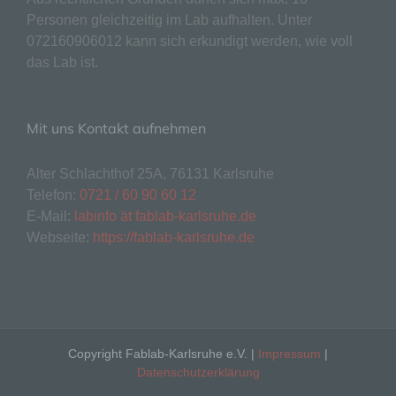
lesbar und verständlich sein. Um dies zu
Personen gleichzeitig im Lab aufhalten. Unter
gewährleisten, möchten wir vorab die verwendeten
Begrifflichkeiten erläutern.
072160906012 kann sich erkundigt werden, wie voll
das Lab ist.
Wir verwenden in dieser Datenschutzerklärung
unter anderem die folgenden Begriffe:
a) personenbezogene Daten
Mit uns Kontakt aufnehmen
Personenbezogene Daten sind alle
Informationen, die sich auf eine identifizierte
Alter Schlachthof 25A, 76131 Karlsruhe
oder identifizierbare natürliche Person (im
Telefon:
0721 / 60 90 60 12
Folgenden „betroffene Person") beziehen.
E-Mail:
labinfo ät fablab-karlsruhe.de
Als identifizierbar wird eine natürliche
Webseite:
https://fablab-karlsruhe.de
Person angesehen, die direkt oder indirekt,
insbesondere mittels Zuordnung zu einer
Kennung wie einem Namen, zu einer
Kennnummer, zu Standortdaten, zu einer
Online-Kennung oder zu einem oder
mehreren besonderen Merkmalen, die
Ausdruck der physischen, physiologischen,
Copyright Fablab-Karlsruhe e.V. |
Impressum
|
genetischen, psychischen, wirtschaftlichen,
Datenschutzerklärung
kulturellen oder sozialen Identität dieser