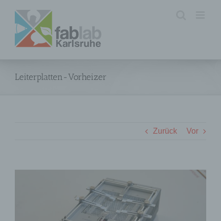
Zum
Inhalt
springen
Leiterplatten-Vorheizer
Zurück
Vor
Zeige
grösseres
Bild