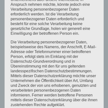
Nähmaschine
Anspruch nehmen möchte, könnte jedoch eine
für
Verarbeitung personenbezogener Daten
Leder,
erforderlich werden. Ist die Verarbeitung
Jeans
personenbezogener Daten erforderlich und
Share This Story, Choose Your Platform!
und
besteht für eine solche Verarbeitung keine
co.
Facebook
X
Reddit
LinkedIn
WhatsApp
Tumblr
Pinterest
Vk
Xing
E-
gesetzliche Grundlage, holen wir generell eine
Mail
Einwilligung der betroffenen Person ein.
Die Verarbeitung personenbezogener Daten,
beispielsweise des Namens, der Anschrift, E-Mail-
Adresse oder Telefonnummer einer betroffenen
Über den Autor:
LucaN
Person, erfolgt stets im Einklang mit der
Datenschutz-Grundverordnung und in
Übereinstimmung mit den für uns geltenden
landesspezifischen Datenschutzbestimmungen.
Mittels dieser Datenschutzerklärung möchte unser
Unternehmen die Öffentlichkeit über Art, Umfang
und Zweck der von uns erhobenen, genutzten und
verarbeiteten personenbezogenen Daten
Ähnliche Beiträge
informieren. Ferner werden betroffene Personen
mittels dieser Datenschutzerklärung über die ihnen
zustehenden Rechte aufgeklärt.