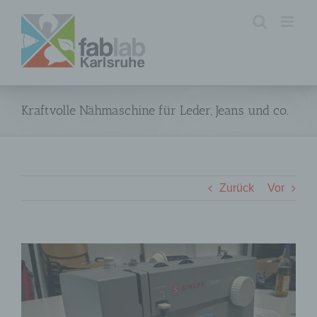
Zum
Inhalt
springen
Kraftvolle Nähmaschine für Leder, Jeans und co.
Zurück
Vor
Zeige
grösseres
Bild