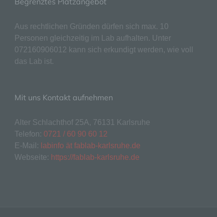
Begrenztes Platzangebot
unsere Kunden und Geschäftspartner einfach
lesbar und verständlich sein. Um dies zu
gewährleisten, möchten wir vorab die verwendeten
Aus rechtlichen Gründen dürfen sich max. 10
Begrifflichkeiten erläutern.
Personen gleichzeitig im Lab aufhalten. Unter
Wir verwenden in dieser Datenschutzerklärung
072160906012 kann sich erkundigt werden, wie voll
unter anderem die folgenden Begriffe:
das Lab ist.
a) personenbezogene Daten
Personenbezogene Daten sind alle
Mit uns Kontakt aufnehmen
Informationen, die sich auf eine identifizierte
oder identifizierbare natürliche Person (im
Folgenden „betroffene Person") beziehen.
Alter Schlachthof 25A, 76131 Karlsruhe
Als identifizierbar wird eine natürliche
Telefon:
0721 / 60 90 60 12
Person angesehen, die direkt oder indirekt,
E-Mail:
labinfo ät fablab-karlsruhe.de
insbesondere mittels Zuordnung zu einer
Webseite:
https://fablab-karlsruhe.de
Kennung wie einem Namen, zu einer
Kennnummer, zu Standortdaten, zu einer
Online-Kennung oder zu einem oder
mehreren besonderen Merkmalen, die
Ausdruck der physischen, physiologischen,
genetischen, psychischen, wirtschaftlichen,