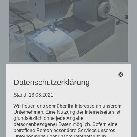
Kraftvolle Nähmaschine für Leder, Jeans und co.
Datenschutzerklärung
Mit unserer SINGER® Heavy Duty 6335M
Stand: 13.03.2021
Nähmaschine können auch dickere und festere
Materialien wie Leder, Jeans-, Mantel- oder
Wir freuen uns sehr über Ihr Interesse an unserem
mehrlagige Stoffe genäht werden.
Unternehmen. Eine Nutzung der Internetseiten ist
grundsätzlich ohne jede Angabe
personenbezogener Daten möglich. Sofern eine
Von
LucaN
|
Februar 9th, 2025
|
Maschinen
betroffene Person besondere Services unseres
für
Textilwerkstatt
|
Kommentare deaktiviert
Unternehmens über unsere Internetseite in
Kraftvolle