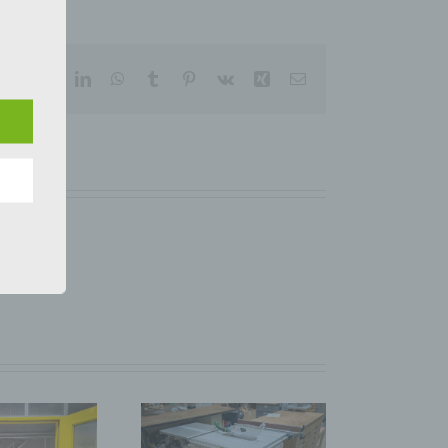
 den
cebook
X
Reddit
LinkedIn
WhatsApp
Tumblr
Pinterest
Vk
Xing
E-
e
Mail
nsere
 Um
eine
den
rliche
s
 zu
r