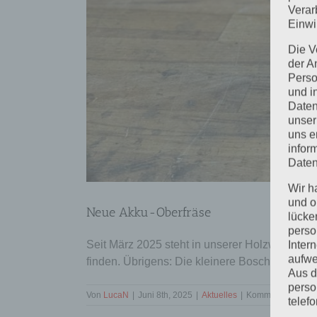
Verar
Einwi
Die V
der A
Perso
und i
Daten
unser
uns e
infor
Daten
Wir h
und o
Neue Akku-Oberfräse
lücke
perso
Seit März 2025 steht in unserer Holzwerkstat
Inter
aufwe
finden. Übrigens: Die kleinere Bosch 12 V Frä
Aus d
perso
Von
LucaN
|
Juni 8th, 2025
|
Aktuelles
|
Kommentare deakti
telef