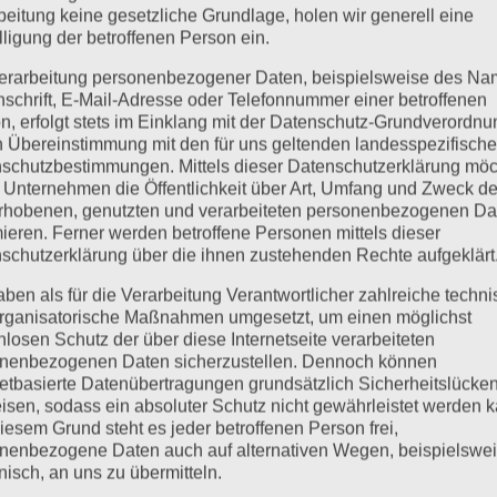
beitung keine gesetzliche Grundlage, holen wir generell eine
lligung der betroffenen Person ein.
erarbeitung personenbezogener Daten, beispielsweise des Na
nschrift, E-Mail-Adresse oder Telefonnummer einer betroffenen
n, erfolgt stets im Einklang mit der Datenschutz-Grundverordnu
n Übereinstimmung mit den für uns geltenden landesspezifisch
schutzbestimmungen. Mittels dieser Datenschutzerklärung mö
 Unternehmen die Öffentlichkeit über Art, Umfang und Zweck de
rhobenen, genutzten und verarbeiteten personenbezogenen Da
mieren. Ferner werden betroffene Personen mittels dieser
schutzerklärung über die ihnen zustehenden Rechte aufgeklärt
aben als für die Verarbeitung Verantwortlicher zahlreiche techn
rganisatorische Maßnahmen umgesetzt, um einen möglichst
nlosen Schutz der über diese Internetseite verarbeiteten
nenbezogenen Daten sicherzustellen. Dennoch können
t auch die 18 V Akku-Oberfräse Makita DRT50 zur Verfügung. We
netbasierte Datenübertragungen grundsätzlich Sicherheitslücke
isen, sodass ein absoluter Schutz nicht gewährleistet werden k
se ist ausschließliche eine Kantenfräse und nicht als Oberfräse
iesem Grund steht es jeder betroffenen Person frei,
nenbezogene Daten auch auf alternativen Wegen, beispielswe
für
viert
onisch, an uns zu übermitteln.
Neue