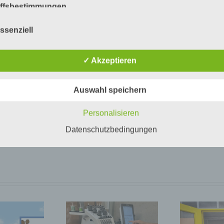
Akku-
iffsbestimmungen
Oberfräse
atenschutzerklärung beruht auf den Begrifflichkeiten, die durch
ssenziell
äischen Richtlinien- und Verordnungsgeber beim Erlass der
Fa
schutz-Grundverordnung (DS-GVO) verwendet wurden. Unser
schutzerklärung soll sowohl für die Öffentlichkeit als auch für u
✓ Akzeptieren
n und Geschäftspartner einfach lesbar und verständlich sein.
zu gewährleisten, möchten wir vorab die verwendeten
flichkeiten erläutern.
Auswahl speichern
erwenden in dieser Datenschutzerklärung unter anderem die
nden Begriffe:
Personalisieren
a) personenbezogene Daten
Datenschutzbedingungen
Personenbezogene Daten sind alle Informationen, die sich auf 
identifizierte oder identifizierbare natürliche Person (im Folgen
„betroffene Person") beziehen. Als identifizierbar wird eine natü
Person angesehen, die direkt oder indirekt, insbesondere mittel
Zuordnung zu einer Kennung wie einem Namen, zu einer
Kennnummer, zu Standortdaten, zu einer Online-Kennung oder
einem oder mehreren besonderen Merkmalen, die Ausdruck de
physischen, physiologischen, genetischen, psychischen,