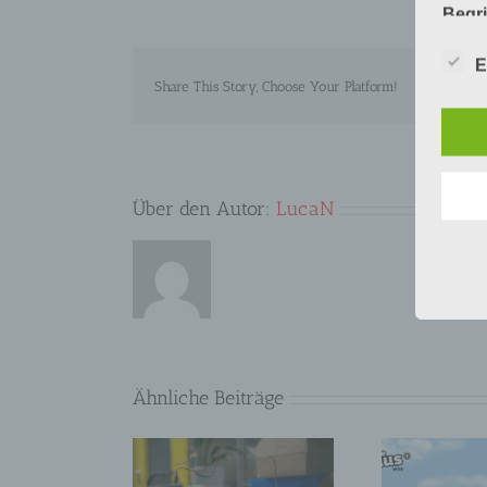
Begr
Die D
E
Europ
Share This Story, Choose Your Platform!
Daten
Daten
Kunde
dies 
Begrif
Über den Autor:
LucaN
Wir v
folge
Ähnliche Beiträge