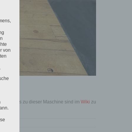
mens,
ng
en
chte
r von
ten
.
ische
itere Infos zu dieser Maschine sind im
Wiki
zu
n
ann.
 geeignet.
ise