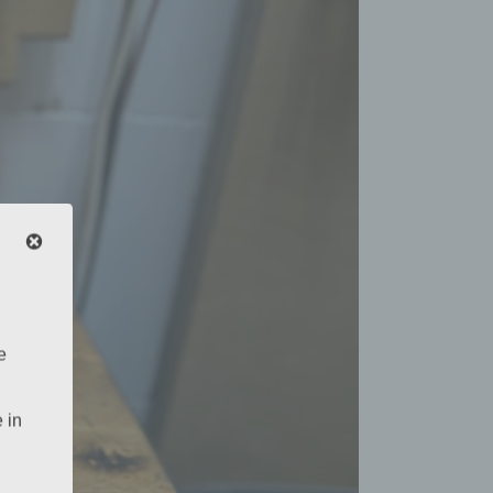
e
 in