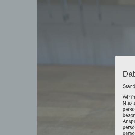
grösseres
Bild
Dat
Stand
Wir f
Nutzu
perso
beson
Anspr
perso
perso