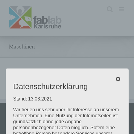
Zum
Inhalt
springen
Maschinen
Bilder der Maschinen des FabLab Karlsruhe e.V.
Datenschutzerklärung
Stand: 13.03.2021
Wir freuen uns sehr über Ihr Interesse an unserem
Unternehmen. Eine Nutzung der Internetseiten ist
ÖFFNUNGSZEITEN
grundsätzlich ohne jede Angabe
personenbezogener Daten möglich. Sofern eine
betroffene Person besondere Services unseres