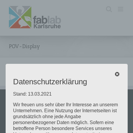
Zum
Inhalt
springen
POV-Display
Datenschutzerklärung
Stand: 13.03.2021
Wir freuen uns sehr über Ihr Interesse an unserem
ÖFFNUNGSZEITEN
Unternehmen. Eine Nutzung der Internetseiten ist
grundsätzlich ohne jede Angabe
Dienstag 18:00 bis 20:00
personenbezogener Daten möglich. Sofern eine
Mittwoch 18:00 bis 20:00
betroffene Person besondere Services unseres