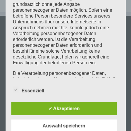
grundsätzlich ohne jede Angabe
personenbezogener Daten möglich. Sofern eine
betroffene Person besondere Services unseres
Unternehmens über unsere Internetseite in
Anspruch nehmen möchte, könnte jedoch eine
ÖFFNUNGSZEITEN
Verarbeitung personenbezogener Daten
erforderlich werden. Ist die Verarbeitung
personenbezogener Daten erforderlich und
Dienstag 18:00 bis 20:00
besteht für eine solche Verarbeitung keine
Mittwoch 18:00 bis 20:00
gesetzliche Grundlage, holen wir generell eine
Donnerstag 18:00 bis 20:00
Einwilligung der betroffenen Person ein.
Die Verarbeitung personenbezogener Daten,
beispielsweise des Namens, der Anschrift, E-Mail-
Begrenztes Platzangebot
Adresse oder Telefonnummer einer betroffenen
Essenziell
Person, erfolgt stets im Einklang mit der
Datenschutz-Grundverordnung und in
Aus rechtlichen Gründen dürfen sich max. 10
Übereinstimmung mit den für uns geltenden
Personen gleichzeitig im Lab aufhalten. Unter
landesspezifischen Datenschutzbestimmungen.
✓ Akzeptieren
072160906012 kann sich erkundigt werden, wie voll
Mittels dieser Datenschutzerklärung möchte unser
das Lab ist.
Unternehmen die Öffentlichkeit über Art, Umfang
Auswahl speichern
und Zweck der von uns erhobenen, genutzten und