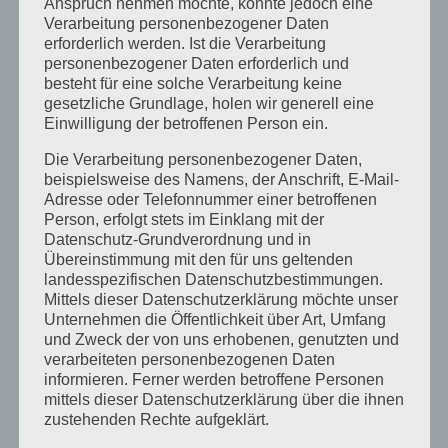
Anspruch nehmen möchte, könnte jedoch eine
Verarbeitung personenbezogener Daten
erforderlich werden. Ist die Verarbeitung
Sonstiges:
personenbezogener Daten erforderlich und
besteht für eine solche Verarbeitung keine
Der Nähtreff findet auf der allgemeinen
gesetzliche Grundlage, holen wir generell eine
Einwilligung der betroffenen Person ein.
Workshopfläche in der Großmarkthalle statt,
Einlass normal über FabLab-Eingang
Die Verarbeitung personenbezogener Daten,
Keine Anmeldung erforderlich!
beispielsweise des Namens, der Anschrift, E-Mail-
Workshopleiterin: Jenny M.
Adresse oder Telefonnummer einer betroffenen
Person, erfolgt stets im Einklang mit der
Datenschutz-Grundverordnung und in
+
Übereinstimmung mit den für uns geltenden
−
landesspezifischen Datenschutzbestimmungen.
Mittels dieser Datenschutzerklärung möchte unser
Unternehmen die Öffentlichkeit über Art, Umfang
und Zweck der von uns erhobenen, genutzten und
verarbeiteten personenbezogenen Daten
×
FabLab Karlsruhe
informieren. Ferner werden betroffene Personen
Alter Schlachthof 25A - Karlsruhe
Details
mittels dieser Datenschutzerklärung über die ihnen
zustehenden Rechte aufgeklärt.