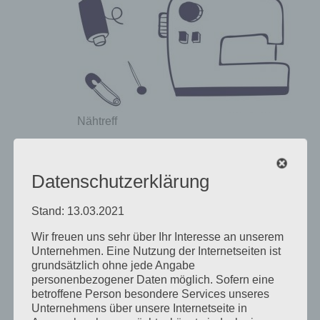
Nähtreff
Herzliche Einladung zum monatlichen Nähtreff, der im
FabLab auf der Workshopfläche stattfinden wird!
Datenschutzerklärung
Gemeinsames Nähen von eigenen Projekten,
Stand: 13.03.2021
gegenseitige Hilfe und Kennenlernen der Maschinen
Wir freuen uns sehr über Ihr Interesse an unserem
im Lab.
Unternehmen. Eine Nutzung der Internetseiten ist
Wer möchte kann natürlich auch seine eigene
grundsätzlich ohne jede Angabe
Nähmaschine mitbringen.
personenbezogener Daten möglich. Sofern eine
Ich freue mich drauf viele Projekte zu sehen und
betroffene Person besondere Services unseres
gemeinsam die Textil-Werkstatt zu beleben!
Unternehmens über unsere Internetseite in