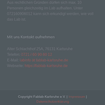
lesbar und verständlich sein. Um dies zu
Aus rechtlichen Gründen dürfen sich max. 10
gewährleisten, möchten wir vorab die verwendeten
Personen gleichzeitig im Lab aufhalten. Unter
Begrifflichkeiten erläutern.
072160906012 kann sich erkundigt werden, wie voll
das Lab ist.
Wir verwenden in dieser Datenschutzerklärung
unter anderem die folgenden Begriffe:
a) personenbezogene Daten
Mit uns Kontakt aufnehmen
Personenbezogene Daten sind alle
Informationen, die sich auf eine identifizierte
Alter Schlachthof 25A, 76131 Karlsruhe
oder identifizierbare natürliche Person (im
Telefon:
0721 / 60 90 60 12
Folgenden „betroffene Person") beziehen.
Als identifizierbar wird eine natürliche
E-Mail:
labinfo ät fablab-karlsruhe.de
Person angesehen, die direkt oder indirekt,
Webseite:
https://fablab-karlsruhe.de
insbesondere mittels Zuordnung zu einer
Kennung wie einem Namen, zu einer
Kennnummer, zu Standortdaten, zu einer
Online-Kennung oder zu einem oder
mehreren besonderen Merkmalen, die
Ausdruck der physischen, physiologischen,
Copyright Fablab-Karlsruhe e.V. |
Impressum
|
genetischen, psychischen, wirtschaftlichen,
Datenschutzerklärung
kulturellen oder sozialen Identität dieser