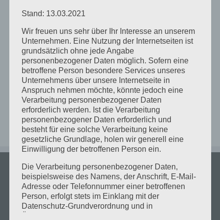
Du bist herzlich zur Teilnahme eingeladen!
Stand: 13.03.2021
Die Tagesordnung ist
hier
, wenn du Themen hast die
Wir freuen uns sehr über Ihr Interesse an unserem
dich interessieren, dann trag sie am Besten gleich ein
Unternehmen. Eine Nutzung der Internetseiten ist
grundsätzlich ohne jede Angabe
personenbezogener Daten möglich. Sofern eine
betroffene Person besondere Services unseres
Um die Tagesordnung anzuschauen und zu
Unternehmens über unsere Internetseite in
bearbeiten musst du im Wiki als Mitglied angemeldet
Anspruch nehmen möchte, könnte jedoch eine
sein.
Verarbeitung personenbezogener Daten
erforderlich werden. Ist die Verarbeitung
personenbezogener Daten erforderlich und
besteht für eine solche Verarbeitung keine
gesetzliche Grundlage, holen wir generell eine
Einwilligung der betroffenen Person ein.
Die Verarbeitung personenbezogener Daten,
beispielsweise des Namens, der Anschrift, E-Mail-
ÖFFNUNGSZEITEN
Adresse oder Telefonnummer einer betroffenen
Person, erfolgt stets im Einklang mit der
Dienstag 18:00 bis 20:00
Datenschutz-Grundverordnung und in
Übereinstimmung mit den für uns geltenden
Mittwoch 18:00 bis 20:00