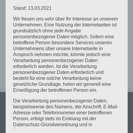
Du bist herzlich zur Teilnahme eingeladen!
Stand: 13.03.2021
Die Tagesordnung ist
hier
, wenn du Themen hast die
Wir freuen uns sehr über Ihr Interesse an unserem
dich interessieren, dann trag sie am Besten gleich ein
Unternehmen. Eine Nutzung der Internetseiten ist
grundsätzlich ohne jede Angabe
personenbezogener Daten möglich. Sofern eine
betroffene Person besondere Services unseres
Um die Tagesordnung anzuschauen und zu
Unternehmens über unsere Internetseite in
bearbeiten musst du im Wiki als Mitglied angemeldet
Anspruch nehmen möchte, könnte jedoch eine
sein.
Verarbeitung personenbezogener Daten
erforderlich werden. Ist die Verarbeitung
personenbezogener Daten erforderlich und
besteht für eine solche Verarbeitung keine
gesetzliche Grundlage, holen wir generell eine
Einwilligung der betroffenen Person ein.
Die Verarbeitung personenbezogener Daten,
beispielsweise des Namens, der Anschrift, E-Mail-
ÖFFNUNGSZEITEN
Adresse oder Telefonnummer einer betroffenen
Person, erfolgt stets im Einklang mit der
Dienstag 18:00 bis 20:00
Datenschutz-Grundverordnung und in
Übereinstimmung mit den für uns geltenden
Mittwoch 18:00 bis 20:00