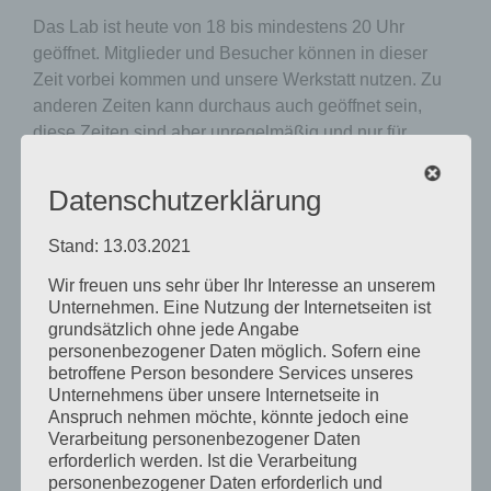
Das Lab ist heute von 18 bis mindestens 20 Uhr
geöffnet. Mitglieder und Besucher können in dieser
Zeit vorbei kommen und unsere Werkstatt nutzen. Zu
anderen Zeiten kann durchaus auch geöffnet sein,
diese Zeiten sind aber unregelmäßig und nur für
Mitglieder einsehbar.
Die Plätze im Lab sind beschränkt. Daher kann es (vor
Datenschutzerklärung
allem, wenn ihr eine längere Anfahrt habt) sinnvoll
sein, vorher sich telefonisch zu erkundigen wie voll
Stand: 13.03.2021
gerade die Werkstatt ist. Eine telefonische
Wir freuen uns sehr über Ihr Interesse an unserem
Reservierung ist jedoch nicht möglich.
Unsere
Unternehmen. Eine Nutzung der Internetseiten ist
Mitglieder können im Slack-Channel #öffnungszeiten
grundsätzlich ohne jede Angabe
sehen, wie voll die Werkstatt aktuell ist.
personenbezogener Daten möglich. Sofern eine
Wenn ihr Interesse an der Nutzung einer konkreten
betroffene Person besondere Services unseres
Maschine habt, aber noch nicht eingewiesen seid,
Unternehmens über unsere Internetseite in
Anspruch nehmen möchte, könnte jedoch eine
dann fragt am besten telefonisch (während der
Verarbeitung personenbezogener Daten
Öffnungszeiten) oder per Slack nach, ob ein Labsitter
erforderlich werden. Ist die Verarbeitung
Zeit für euch hat.
personenbezogener Daten erforderlich und