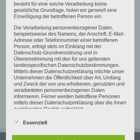
besteht für eine solche Verarbeitung keine
gesetzliche Grundlage, holen wir generell eine
+
Einwilligung der betroffenen Person ein.
−
Die Verarbeitung personenbezogener Daten,
beispielsweise des Namens, der Anschrift, E-Mail-
Adresse oder Telefonnummer einer betroffenen
Person, erfolgt stets im Einklang mit der
×
FabLab Karlsruhe
Datenschutz-Grundverordnung und in
Alter Schlachthof 25A - Karlsruhe
Übereinstimmung mit den für uns geltenden
Details
landesspezifischen Datenschutzbestimmungen.
Mittels dieser Datenschutzerklärung möchte unser
Unternehmen die Öffentlichkeit über Art, Umfang
und Zweck der von uns erhobenen, genutzten und
verarbeiteten personenbezogenen Daten
informieren. Ferner werden betroffene Personen
Leaflet
|
Map data ©
OpenStreetMap
mittels dieser Datenschutzerklärung über die ihnen
zustehenden Rechte aufgeklärt.
Wir haben als für die Verarbeitung Verantwortlicher
Essenziell
zahlreiche technische und organisatorische
Maßnahmen umgesetzt, um einen möglichst
lückenlosen Schutz der über diese Internetseite