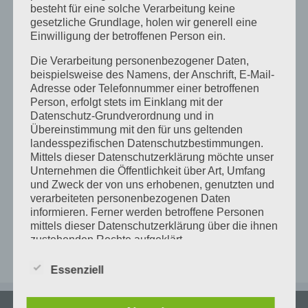
besteht für eine solche Verarbeitung keine
gesetzliche Grundlage, holen wir generell eine
+
Einwilligung der betroffenen Person ein.
−
Die Verarbeitung personenbezogener Daten,
beispielsweise des Namens, der Anschrift, E-Mail-
Adresse oder Telefonnummer einer betroffenen
Person, erfolgt stets im Einklang mit der
×
FabLab Karlsruhe
Datenschutz-Grundverordnung und in
Alter Schlachthof 25A - Karlsruhe
Übereinstimmung mit den für uns geltenden
Details
landesspezifischen Datenschutzbestimmungen.
Mittels dieser Datenschutzerklärung möchte unser
Unternehmen die Öffentlichkeit über Art, Umfang
und Zweck der von uns erhobenen, genutzten und
verarbeiteten personenbezogenen Daten
informieren. Ferner werden betroffene Personen
Leaflet
|
Map data ©
OpenStreetMap
mittels dieser Datenschutzerklärung über die ihnen
zustehenden Rechte aufgeklärt.
Wir haben als für die Verarbeitung Verantwortlicher
Essenziell
zahlreiche technische und organisatorische
Maßnahmen umgesetzt, um einen möglichst
lückenlosen Schutz der über diese Internetseite