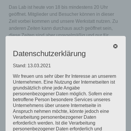
Das Lab ist heute von 18 bis mindestens 20 Uhr
geöffnet. Mitglieder und Besucher können in dieser
Zeit vorbei kommen und unsere Werkstatt nutzen. Zu
anderen Zeiten kann durchaus auch geöffnet sein,
diese Zeiten sind aber unregelmäßig und nur für
Mitglieder einsehbar.
Die Plätze im Lab sind beschränkt. Daher kann es (vor
Datenschutzerklärung
allem, wenn ihr eine längere Anfahrt habt) sinnvoll
sein, vorher sich telefonisch zu erkundigen wie voll
Stand: 13.03.2021
gerade die Werkstatt ist. Eine telefonische
Wir freuen uns sehr über Ihr Interesse an unserem
Reservierung ist jedoch nicht möglich.
Unsere
Unternehmen. Eine Nutzung der Internetseiten ist
Mitglieder können im Slack-Channel #öffnungszeiten
grundsätzlich ohne jede Angabe
sehen, wie voll die Werkstatt aktuell ist.
personenbezogener Daten möglich. Sofern eine
Wenn ihr Interesse an der Nutzung einer konkreten
betroffene Person besondere Services unseres
Maschine habt, aber noch nicht eingewiesen seid,
Unternehmens über unsere Internetseite in
Anspruch nehmen möchte, könnte jedoch eine
dann fragt am besten telefonisch (während der
Verarbeitung personenbezogener Daten
Öffnungszeiten) oder per Slack nach, ob ein Labsitter
erforderlich werden. Ist die Verarbeitung
Zeit für euch hat.
personenbezogener Daten erforderlich und