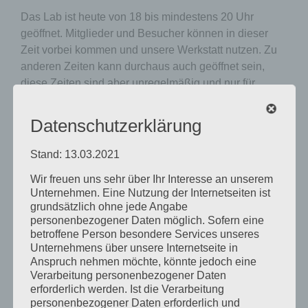
Das Lab ist heute von 18 bis mindestens 20 Uhr
geöffnet. Mitglieder und Besucher können in dieser
Zeit vorbei kommen und unsere Werkstatt nutzen. Zu
anderen Zeiten kann durchaus auch geöffnet sein,
diese Zeiten sind aber unregelmäßig und nur für
Mitglieder einsehbar.
Die Plätze im Lab sind beschränkt. Daher kann es (vor
Datenschutzerklärung
allem, wenn ihr eine längere Anfahrt habt) sinnvoll
sein, vorher sich telefonisch zu erkundigen wie voll
Stand: 13.03.2021
gerade die Werkstatt ist. Eine telefonische
Wir freuen uns sehr über Ihr Interesse an unserem
Reservierung ist jedoch nicht möglich.
Unsere
Unternehmen. Eine Nutzung der Internetseiten ist
Mitglieder können im Slack-Channel #öffnungszeiten
grundsätzlich ohne jede Angabe
sehen, wie voll die Werkstatt aktuell ist.
personenbezogener Daten möglich. Sofern eine
Wenn ihr Interesse an der Nutzung einer konkreten
betroffene Person besondere Services unseres
Maschine habt, aber noch nicht eingewiesen seid,
Unternehmens über unsere Internetseite in
Anspruch nehmen möchte, könnte jedoch eine
dann fragt am besten telefonisch (während der
Verarbeitung personenbezogener Daten
Öffnungszeiten) oder per Slack nach, ob ein Labsitter
erforderlich werden. Ist die Verarbeitung
Zeit für euch hat.
personenbezogener Daten erforderlich und