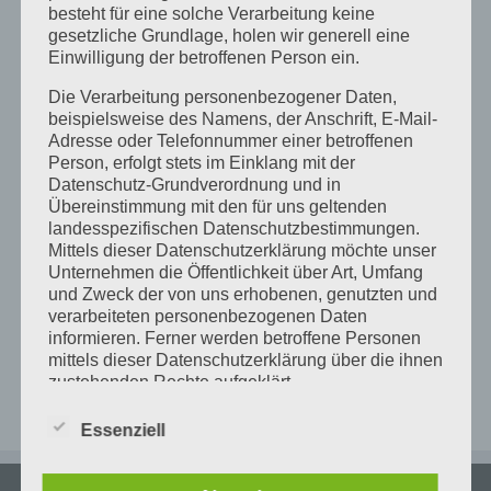
besteht für eine solche Verarbeitung keine
gesetzliche Grundlage, holen wir generell eine
+
Einwilligung der betroffenen Person ein.
−
Die Verarbeitung personenbezogener Daten,
beispielsweise des Namens, der Anschrift, E-Mail-
Adresse oder Telefonnummer einer betroffenen
Person, erfolgt stets im Einklang mit der
×
FabLab Karlsruhe
Datenschutz-Grundverordnung und in
Alter Schlachthof 25A - Karlsruhe
Übereinstimmung mit den für uns geltenden
Details
landesspezifischen Datenschutzbestimmungen.
Mittels dieser Datenschutzerklärung möchte unser
Unternehmen die Öffentlichkeit über Art, Umfang
und Zweck der von uns erhobenen, genutzten und
verarbeiteten personenbezogenen Daten
informieren. Ferner werden betroffene Personen
Leaflet
|
Map data ©
OpenStreetMap
mittels dieser Datenschutzerklärung über die ihnen
zustehenden Rechte aufgeklärt.
Wir haben als für die Verarbeitung Verantwortlicher
Essenziell
zahlreiche technische und organisatorische
Maßnahmen umgesetzt, um einen möglichst
lückenlosen Schutz der über diese Internetseite