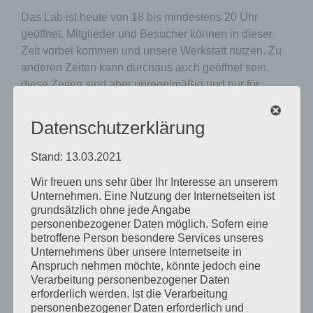
Das Lab ist heute von 18 bis mindestens 20 Uhr
geöffnet. Mitglieder und Besucher können in dieser
Zeit vorbei kommen und unsere Werkstatt nutzen. Zu
anderen Zeiten kann durchaus auch geöffnet sein,
diese Zeiten sind aber unregelmäßig und nur für
Mitglieder einsehbar.
Die Plätze im Lab sind beschränkt. Daher kann es (vor
Datenschutzerklärung
allem, wenn ihr eine längere Anfahrt habt) sinnvoll
sein, vorher sich telefonisch zu erkundigen wie voll
Stand: 13.03.2021
gerade die Werkstatt ist. Eine telefonische
Wir freuen uns sehr über Ihr Interesse an unserem
Reservierung ist jedoch nicht möglich.
Unsere
Unternehmen. Eine Nutzung der Internetseiten ist
Mitglieder können im Slack-Channel #öffnungszeiten
grundsätzlich ohne jede Angabe
sehen, wie voll die Werkstatt aktuell ist.
personenbezogener Daten möglich. Sofern eine
Wenn ihr Interesse an der Nutzung einer konkreten
betroffene Person besondere Services unseres
Maschine habt, aber noch nicht eingewiesen seid,
Unternehmens über unsere Internetseite in
Anspruch nehmen möchte, könnte jedoch eine
dann fragt am besten telefonisch (während der
Verarbeitung personenbezogener Daten
Öffnungszeiten) oder per Slack nach, ob ein Labsitter
erforderlich werden. Ist die Verarbeitung
Zeit für euch hat.
personenbezogener Daten erforderlich und