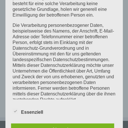
besteht für eine solche Verarbeitung keine
gesetzliche Grundlage, holen wir generell eine
+
Einwilligung der betroffenen Person ein.
−
Die Verarbeitung personenbezogener Daten,
beispielsweise des Namens, der Anschrift, E-Mail-
Adresse oder Telefonnummer einer betroffenen
Person, erfolgt stets im Einklang mit der
×
FabLab Karlsruhe
Datenschutz-Grundverordnung und in
Alter Schlachthof 25A - Karlsruhe
Übereinstimmung mit den für uns geltenden
Details
landesspezifischen Datenschutzbestimmungen.
Mittels dieser Datenschutzerklärung möchte unser
Unternehmen die Öffentlichkeit über Art, Umfang
und Zweck der von uns erhobenen, genutzten und
verarbeiteten personenbezogenen Daten
informieren. Ferner werden betroffene Personen
Leaflet
|
Map data ©
OpenStreetMap
mittels dieser Datenschutzerklärung über die ihnen
zustehenden Rechte aufgeklärt.
Wir haben als für die Verarbeitung Verantwortlicher
Essenziell
zahlreiche technische und organisatorische
Maßnahmen umgesetzt, um einen möglichst
lückenlosen Schutz der über diese Internetseite