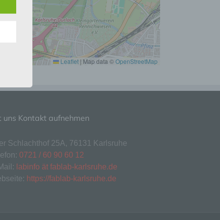
n
ann.
ise
Leaflet
|
Map data ©
OpenStreetMap
 den
e
t uns Kontakt aufnehmen
nsere
 Um
ter Schlachthof 25A, 76131 Karlsruhe
lefon:
0721 / 60 90 60 12
Mail:
labinfo ät fablab-karlsruhe.de
bseite:
https://fablab-karlsruhe.de
eine