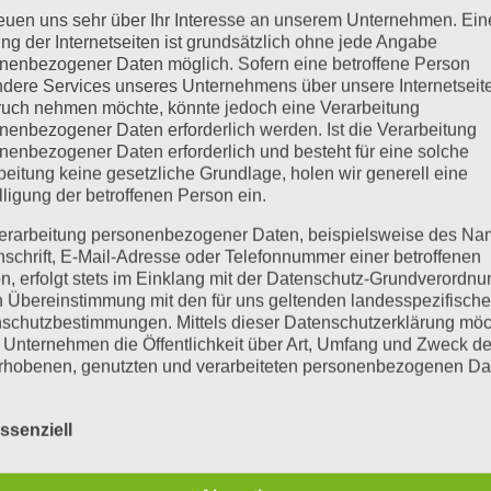
reuen uns sehr über Ihr Interesse an unserem Unternehmen. Ein
ng der Internetseiten ist grundsätzlich ohne jede Angabe
nenbezogener Daten möglich. Sofern eine betroffene Person
dere Services unseres Unternehmens über unsere Internetseite
uch nehmen möchte, könnte jedoch eine Verarbeitung
hr geöffnet. Mitglieder und Besucher können in dieser Zeit vor
nenbezogener Daten erforderlich werden. Ist die Verarbeitung
in, diese Zeiten sind aber unregelmäßig und nur für Mitglieder
nenbezogener Daten erforderlich und besteht für eine solche
es (vor allem, wenn ihr eine längere Anfahrt habt) sinnvoll sei
beitung keine gesetzliche Grundlage, holen wir generell eine
he Reservierung ist jedoch nicht möglich.
Unsere Mitglieder könn
lligung der betroffenen Person ein.
erarbeitung personenbezogener Daten, beispielsweise des Na
reten Maschine habt, aber noch nicht eingewiesen seid, dann fr
nschrift, E-Mail-Adresse oder Telefonnummer einer betroffenen
sitter Zeit für euch hat.
n, erfolgt stets im Einklang mit der Datenschutz-Grundverordnu
n Übereinstimmung mit den für uns geltenden landesspezifisch
schutzbestimmungen. Mittels dieser Datenschutzerklärung mö
 Unternehmen die Öffentlichkeit über Art, Umfang und Zweck de
rhobenen, genutzten und verarbeiteten personenbezogenen Da
mieren. Ferner werden betroffene Personen mittels dieser
schutzerklärung über die ihnen zustehenden Rechte aufgeklärt
ssenziell
aben als für die Verarbeitung Verantwortlicher zahlreiche techn
×
FabLab Karlsruhe
rganisatorische Maßnahmen umgesetzt, um einen möglichst
Alter Schlachthof 25A - Karlsruhe