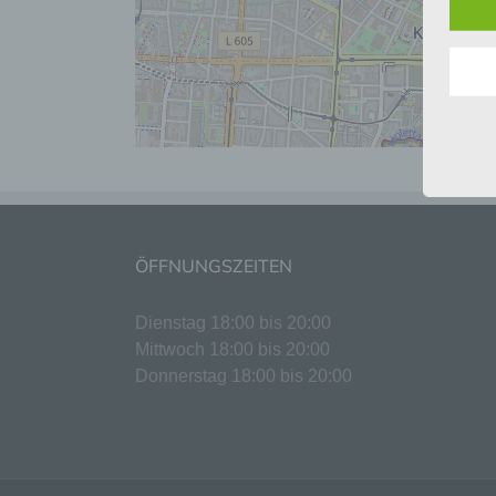
lücke
perso
Inter
aufwe
Aus d
perso
telef
Begr
Die D
Europ
Daten
ÖFFNUNGSZEITEN
Daten
Kunde
Dienstag 18:00 bis 20:00
dies 
Begrif
Mittwoch 18:00 bis 20:00
Donnerstag 18:00 bis 20:00
Wir v
folge