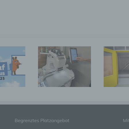
Profiling ist jede Art der automatisierten Verarbeitung
personenbezogener Daten, die darin besteht, dass diese
personenbezogenen Daten verwendet werden, um bestimmte
persönliche Aspekte, die sich auf eine natürliche Person bezie
zu bewerten, insbesondere, um Aspekte bezüglich Arbeitsleistu
wirtschaftlicher Lage, Gesundheit, persönlicher Vorlieben, Inter
Zuverlässigkeit, Verhalten, Aufenthaltsort oder Ortswechsel die
natürlichen Person zu analysieren oder vorherzusagen.
f) Pseudonymisierung
Pseudonymisierung ist die Verarbeitung personenbezogener D
Zusätzliche
Neu
in einer Weise, auf welche die personenbezogenen Daten ohn
ue Stickmaschine
Räumlichkeiten
Si
Hinzuziehung zusätzlicher Informationen nicht mehr einer
spezifischen betroffenen Person zugeordnet werden können, so
diese zusätzlichen Informationen gesondert aufbewahrt werde
technischen und organisatorischen Maßnahmen unterliegen, di
gewährleisten, dass die personenbezogenen Daten nicht einer
identifizierten oder identifizierbaren natürlichen Person zugewi
werden.
Begrenztes Platzangebot
Mi
g) Verantwortlicher oder für die Verarbeitung Verantwortli