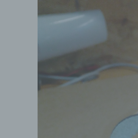
grösseres
Bild