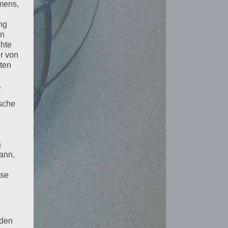
mens,
ng
en
chte
r von
ten
.
ische
n
ann.
ise
 den