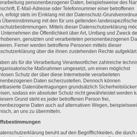
erarbeitung personenbezogener Daten, beispielsweise des Na
nschrift, E-Mail-Adresse oder Telefonnummer einer betroffenen
n, erfolgt stets im Einklang mit der Datenschutz-Grundverordnu
n Übereinstimmung mit den für uns geltenden landesspezifisch
schutzbestimmungen. Mittels dieser Datenschutzerklärung mö
 Unternehmen die Öffentlichkeit über Art, Umfang und Zweck de
rhobenen, genutzten und verarbeiteten personenbezogenen Da
mieren. Ferner werden betroffene Personen mittels dieser
schutzerklärung über die ihnen zustehenden Rechte aufgeklärt
aben als für die Verarbeitung Verantwortlicher zahlreiche techn
rganisatorische Maßnahmen umgesetzt, um einen möglichst
nlosen Schutz der über diese Internetseite verarbeiteten
nenbezogenen Daten sicherzustellen. Dennoch können
netbasierte Datenübertragungen grundsätzlich Sicherheitslücke
isen, sodass ein absoluter Schutz nicht gewährleistet werden k
iesem Grund steht es jeder betroffenen Person frei,
nenbezogene Daten auch auf alternativen Wegen, beispielswe
onisch, an uns zu übermitteln.
iffsbestimmungen
atenschutzerklärung beruht auf den Begrifflichkeiten, die durch