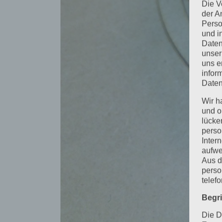
Die V
der A
Perso
und i
Daten
unser
uns e
infor
Daten
Wir h
und o
lücke
perso
Inter
aufwe
Aus d
perso
telef
Begr
Die D