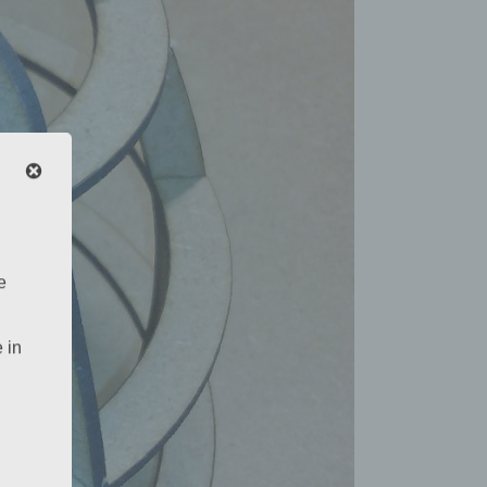
e
 in