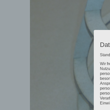
Dat
Stand
Wir f
Nutzu
perso
beson
Anspr
perso
perso
Verar
Einwi