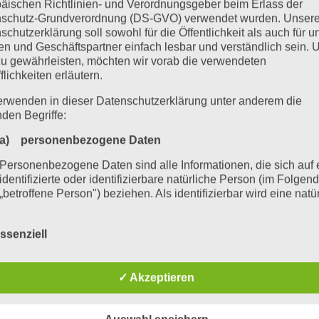
äischen Richtlinien- und Verordnungsgeber beim Erlass der
schutz-Grundverordnung (DS-GVO) verwendet wurden. Unser
schutzerklärung soll sowohl für die Öffentlichkeit als auch für u
n und Geschäftspartner einfach lesbar und verständlich sein.
zu gewährleisten, möchten wir vorab die verwendeten
flichkeiten erläutern.
erwenden in dieser Datenschutzerklärung unter anderem die
nden Begriffe:
n Evangelist von Autodesk, Mickey Wakefield, bei uns im FabL
a) personenbezogene Daten
 mit Autodesk einen Workshop zum Thema ‚Fusion 360’* zu ve
, da uns Autodesk als eines von sehr wenigen FabLabs in Deut
Personenbezogene Daten sind alle Informationen, die sich auf 
identifizierte oder identifizierbare natürliche Person (im Folgen
Wochen bei uns mit einem Workshop zu Gast haben und Autodesk 
„betroffene Person") beziehen. Als identifizierbar wird eine natü
zza
) bezahlen.
Person angesehen, die direkt oder indirekt, insbesondere mittel
Zuordnung zu einer Kennung wie einem Namen, zu einer
en in sehr entspannten Atmosphäre statt. Nach einem ersten Ke
ssenziell
Kennnummer, zu Standortdaten, zu einer Online-Kennung oder
n 360‘ erklärt und bereits nach kurzer Zeit waren wir in der L
einem oder mehreren besonderen Merkmalen, die Ausdruck de
23D Make so umgewandelt, dass wir die Daten in unseren Laser
physischen, physiologischen, genetischen, psychischen,
✓ Akzeptieren
wirtschaftlichen, kulturellen oder sozialen Identität dieser natür
Person sind, identifiziert werden kann.
bend und freuen uns auf seinen nächsten Besuch!
b) betroffene Person