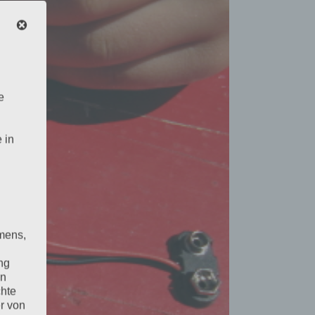
e
 in
mens,
ng
en
chte
r von