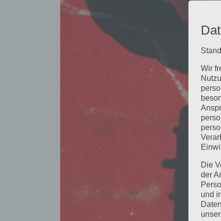
Dat
Stand
Wir f
Nutzu
perso
beson
Anspr
perso
perso
Verar
Einwi
Die V
der A
Perso
und i
Daten
unser