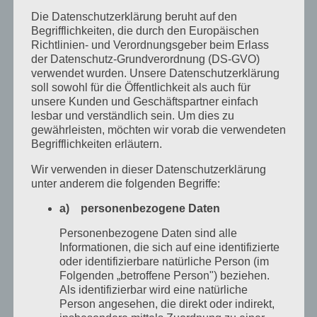
Die Datenschutzerklärung beruht auf den
für
Von
Phil
|
Juni 5th, 2017
|
Aktuelles
|
Kommentare deaktiviert
Begrifflichkeiten, die durch den Europäischen
Gulaschprogr
Weiterlesen
Richtlinien- und Verordnungsgeber beim Erlass
der Datenschutz-Grundverordnung (DS-GVO)
verwendet wurden. Unsere Datenschutzerklärung
soll sowohl für die Öffentlichkeit als auch für
unsere Kunden und Geschäftspartner einfach
lesbar und verständlich sein. Um dies zu
gewährleisten, möchten wir vorab die verwendeten
Begrifflichkeiten erläutern.
Wir verwenden in dieser Datenschutzerklärung
unter anderem die folgenden Begriffe:
Wir suchen für PHOTONIC-Workshops:
a) personenbezogene Daten
Schulklassen oder Jugendgruppen nebst
Betreuern
Personenbezogene Daten sind alle
Informationen, die sich auf eine identifizierte
oder identifizierbare natürliche Person (im
Für ein interessantes EU-Projekt (PHABLABS 4.0)
Folgenden „betroffene Person") beziehen.
suchen wir interessierte Kinder [...]
Als identifizierbar wird eine natürliche
Person angesehen, die direkt oder indirekt,
für