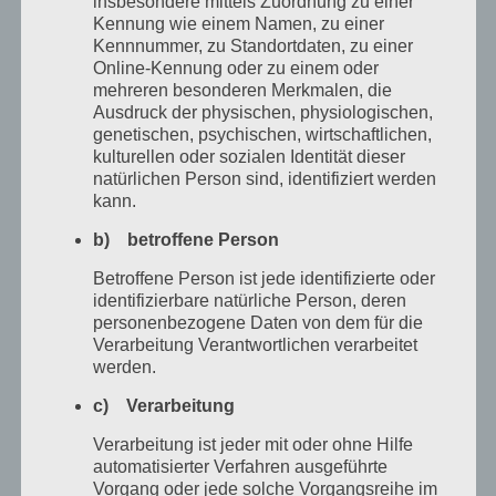
insbesondere mittels Zuordnung zu einer
Von
Phil
|
Mai 22nd, 2017
|
Aktuelles
|
Kommentare deaktiviert
Wir
Weiterlesen
Kennung wie einem Namen, zu einer
suchen
Kennnummer, zu Standortdaten, zu einer
für
Online-Kennung oder zu einem oder
PHOTONIC-
mehreren besonderen Merkmalen, die
Workshops:
Ausdruck der physischen, physiologischen,
Schulklasse
genetischen, psychischen, wirtschaftlichen,
oder
kulturellen oder sozialen Identität dieser
Jugendgrup
natürlichen Person sind, identifiziert werden
nebst
kann.
Betreuern
b) betroffene Person
Betroffene Person ist jede identifizierte oder
identifizierbare natürliche Person, deren
personenbezogene Daten von dem für die
Verarbeitung Verantwortlichen verarbeitet
werden.
c) Verarbeitung
Verarbeitung ist jeder mit oder ohne Hilfe
automatisierter Verfahren ausgeführte
Kurs am 04.05.2017 – Einführung in die
Vorgang oder jede solche Vorgangsreihe im