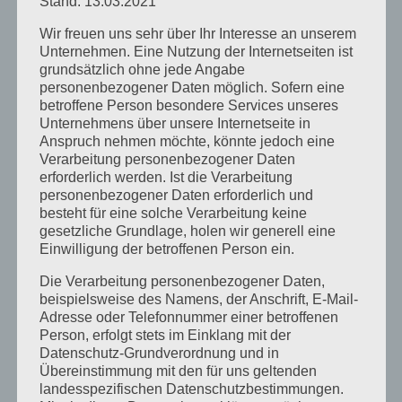
Stand: 13.03.2021
Oktober
2017
Wir freuen uns sehr über Ihr Interesse an unserem
Unternehmen. Eine Nutzung der Internetseiten ist
grundsätzlich ohne jede Angabe
personenbezogener Daten möglich. Sofern eine
betroffene Person besondere Services unseres
Unternehmens über unsere Internetseite in
Anspruch nehmen möchte, könnte jedoch eine
Verarbeitung personenbezogener Daten
erforderlich werden. Ist die Verarbeitung
personenbezogener Daten erforderlich und
besteht für eine solche Verarbeitung keine
gesetzliche Grundlage, holen wir generell eine
Autodesk® Fusion 360™ Kurse am 5. Juli
Einwilligung der betroffenen Person ein.
Die Verarbeitung personenbezogener Daten,
Am Kurstag findet kein Werkstattbetrieb statt! Am
beispielsweise des Namens, der Anschrift, E-Mail-
Adresse oder Telefonnummer einer betroffenen
Mittwoch, dem 5. [...]
Person, erfolgt stets im Einklang mit der
Datenschutz-Grundverordnung und in
für
Von
Phil
|
Juni 30th, 2017
|
Aktuelles
|
Kommentare deaktiviert
Übereinstimmung mit den für uns geltenden
Autodesk®
Weiterlesen
landesspezifischen Datenschutzbestimmungen.
Fusion