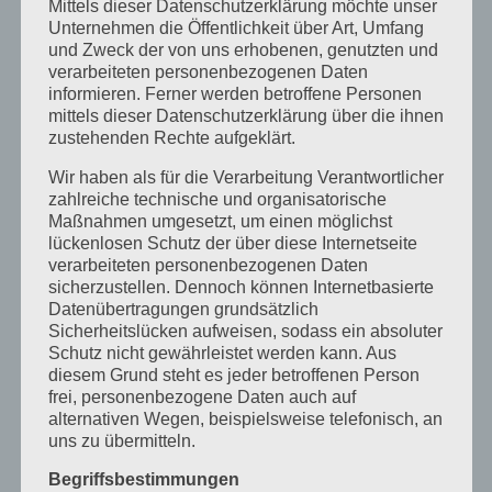
Mittels dieser Datenschutzerklärung möchte unser
360™
Unternehmen die Öffentlichkeit über Art, Umfang
Kurse
am
und Zweck der von uns erhobenen, genutzten und
5.
verarbeiteten personenbezogenen Daten
Juli
informieren. Ferner werden betroffene Personen
mittels dieser Datenschutzerklärung über die ihnen
zustehenden Rechte aufgeklärt.
Wir haben als für die Verarbeitung Verantwortlicher
zahlreiche technische und organisatorische
Maßnahmen umgesetzt, um einen möglichst
lückenlosen Schutz der über diese Internetseite
verarbeiteten personenbezogenen Daten
sicherzustellen. Dennoch können Internetbasierte
Datenübertragungen grundsätzlich
Sicherheitslücken aufweisen, sodass ein absoluter
Schutz nicht gewährleistet werden kann. Aus
diesem Grund steht es jeder betroffenen Person
Gulaschprogrammiernacht
frei, personenbezogene Daten auch auf
alternativen Wegen, beispielsweise telefonisch, an
uns zu übermitteln.
Das Fablab war auch in diesem Jahr bei der
Gulaschprogrammiernacht [...]
Begriffsbestimmungen