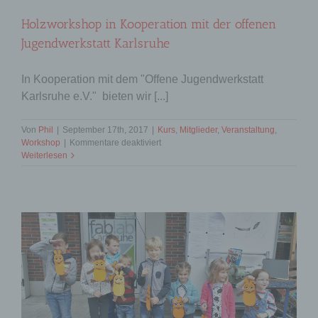
Holzworkshop in Kooperation mit der offenen
Jugendwerkstatt Karlsruhe
In Kooperation mit dem "Offene Jugendwerkstatt
Karlsruhe e.V." bieten wir [...]
Von
Phil
|
September 17th, 2017
|
Kurs
,
Mitglieder
,
Veranstaltung
,
für
Workshop
|
Kommentare deaktiviert
Holzworkshop
Weiterlesen
in
Kooperation
mit
der
offenen
Jugendwerkstatt
Karlsruhe