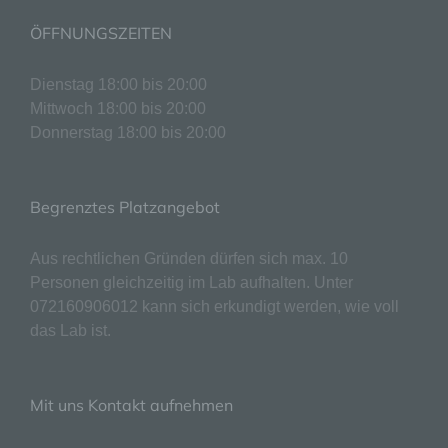
Dritter ist eine natürliche oder juristische
Person, Behörde, Einrichtung oder andere
ÖFFNUNGSZEITEN
Stelle außer der betroffenen Person, dem
Verantwortlichen, dem Auftragsverarbeiter
Dienstag 18:00 bis 20:00
und den Personen, die unter der
Mittwoch 18:00 bis 20:00
unmittelbaren Verantwortung des
Verantwortlichen oder des
Donnerstag 18:00 bis 20:00
Auftragsverarbeiters befugt sind, die
personenbezogenen Daten zu verarbeiten.
k) Einwilligung
Begrenztes Platzangebot
Einwilligung ist jede von der betroffenen
Aus rechtlichen Gründen dürfen sich max. 10
Person freiwillig für den bestimmten Fall in
informierter Weise und unmissverständlich
Personen gleichzeitig im Lab aufhalten. Unter
abgegebene Willensbekundung in Form
072160906012 kann sich erkundigt werden, wie voll
einer Erklärung oder einer sonstigen
das Lab ist.
eindeutigen bestätigenden Handlung, mit der
die betroffene Person zu verstehen gibt, dass
sie mit der Verarbeitung der sie betreffenden
personenbezogenen Daten einverstanden
Mit uns Kontakt aufnehmen
ist.