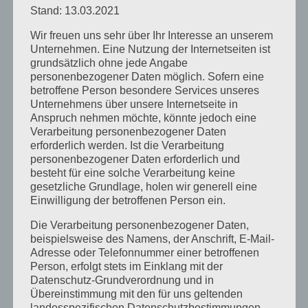
bekommt der Gegenstand seine Farbe. Dafür wird er
Stand: 13.03.2021
mit Rubb ‚N Buff eingerieben. Rubb N‘ Buff ist ein
Wir freuen uns sehr über Ihr Interesse an unserem
Metalliclack, den es in verschiedenen Farben zu
Unternehmen. Eine Nutzung der Internetseiten ist
kaufen gibt. Um Schattierungen oder ähnliche Effekte
grundsätzlich ohne jede Angabe
an der Oberfläche zu erzeugen, kann der Lack mit
personenbezogener Daten möglich. Sofern eine
betroffene Person besondere Services unseres
Bürsten, Tüchern oder anderen Gegenständen verteilt
Unternehmens über unsere Internetseite in
werden.
Anspruch nehmen möchte, könnte jedoch eine
Verarbeitung personenbezogener Daten
Nach dem Trocknen den Gegenstand bei Bedarf noch
erforderlich werden. Ist die Verarbeitung
mit mattem Klarlack lackieren.
personenbezogener Daten erforderlich und
besteht für eine solche Verarbeitung keine
gesetzliche Grundlage, holen wir generell eine
Von
barbara
|
August 14th, 2014
|
Aktuelles
,
Projekte
|
0 Kommentare
Einwilligung der betroffenen Person ein.
Die Verarbeitung personenbezogener Daten,
beispielsweise des Namens, der Anschrift, E-Mail-
Adresse oder Telefonnummer einer betroffenen
Share This Story, Choose Your Platform!
Person, erfolgt stets im Einklang mit der
Datenschutz-Grundverordnung und in
Facebook
X
Reddit
LinkedIn
WhatsApp
Tumblr
Pinterest
Vk
Xing
E-
Mail
Übereinstimmung mit den für uns geltenden
landesspezifischen Datenschutzbestimmungen.