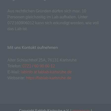
insbesondere mittels Zuordnung zu einer
Kennung wie einem Namen, zu einer
Aus rechtlichen Gründen dürfen sich max. 10
Kennnummer, zu Standortdaten, zu einer
Personen gleichzeitig im Lab aufhalten. Unter
Online-Kennung oder zu einem oder
072160906012 kann sich erkundigt werden, wie voll
mehreren besonderen Merkmalen, die
Ausdruck der physischen, physiologischen,
das Lab ist.
genetischen, psychischen, wirtschaftlichen,
kulturellen oder sozialen Identität dieser
natürlichen Person sind, identifiziert werden
Mit uns Kontakt aufnehmen
kann.
b) betroffene Person
Alter Schlachthof 25A, 76131 Karlsruhe
Betroffene Person ist jede identifizierte oder
Telefon:
0721 / 60 90 60 12
identifizierbare natürliche Person, deren
E-Mail:
labinfo ät fablab-karlsruhe.de
personenbezogene Daten von dem für die
Webseite:
https://fablab-karlsruhe.de
Verarbeitung Verantwortlichen verarbeitet
werden.
c) Verarbeitung
Verarbeitung ist jeder mit oder ohne Hilfe
automatisierter Verfahren ausgeführte
Copyright Fablab-Karlsruhe e.V. |
Impressum
|