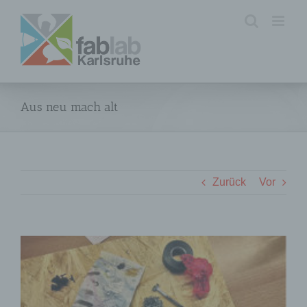
Zum
Inhalt
springen
Aus neu mach alt
Zurück
Vor
Zeige
grösseres
Bild