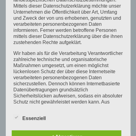
Mittels dieser Datenschutzerklärung möchte unser
Unternehmen die Öffentlichkeit über Art, Umfang
und Zweck der von uns erhobenen, genutzten und
Über den Autor:
barbara
verarbeiteten personenbezogenen Daten
informieren. Ferner werden betroffene Personen
mittels dieser Datenschutzerklärung über die ihnen
zustehenden Rechte aufgeklärt.
Wir haben als für die Verarbeitung Verantwortlicher
zahlreiche technische und organisatorische
Maßnahmen umgesetzt, um einen möglichst
lückenlosen Schutz der über diese Internetseite
Ähnliche Beiträge
verarbeiteten personenbezogenen Daten
sicherzustellen. Dennoch können Internetbasierte
Datenübertragungen grundsätzlich
Sicherheitslücken aufweisen, sodass ein absoluter
Schutz nicht gewährleistet werden kann. Aus
„Türen auf mit der
diesem Grund steht es jeder betroffenen Person
Maus“ am 3. Oktober
Neue Stickmaschine
t
frei, personenbezogene Daten auch auf
im FabLab Karlsruhe
Essenziell
g
alternativen Wegen, beispielsweise telefonisch, an
uns zu übermitteln.