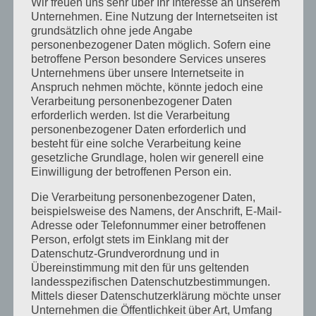
Wir freuen uns sehr über Ihr Interesse an unserem
tauschen uns über Material und Aufbau aus.
Unternehmen. Eine Nutzung der Internetseiten ist
grundsätzlich ohne jede Angabe
personenbezogener Daten möglich. Sofern eine
Vielen Dank nochmal an Holger, der die Aktion
betroffene Person besondere Services unseres
organisiert und durchführt!
Unternehmens über unsere Internetseite in
Anspruch nehmen möchte, könnte jedoch eine
Von
barbara
|
Mai 1st, 2015
|
Aktuelles
|
0 Kommentare
Verarbeitung personenbezogener Daten
erforderlich werden. Ist die Verarbeitung
personenbezogener Daten erforderlich und
besteht für eine solche Verarbeitung keine
gesetzliche Grundlage, holen wir generell eine
Share This Story, Choose Your Platform!
Einwilligung der betroffenen Person ein.
Facebook
X
Reddit
LinkedIn
WhatsApp
Tumblr
Pinterest
Vk
Xing
E-
Die Verarbeitung personenbezogener Daten,
Mail
beispielsweise des Namens, der Anschrift, E-Mail-
Adresse oder Telefonnummer einer betroffenen
Person, erfolgt stets im Einklang mit der
Datenschutz-Grundverordnung und in
Übereinstimmung mit den für uns geltenden
Über den Autor:
barbara
landesspezifischen Datenschutzbestimmungen.
Mittels dieser Datenschutzerklärung möchte unser
Unternehmen die Öffentlichkeit über Art, Umfang