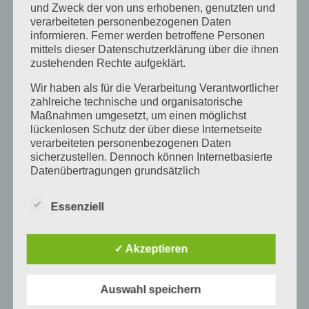
und Zweck der von uns erhobenen, genutzten und
verarbeiteten personenbezogenen Daten
informieren. Ferner werden betroffene Personen
mittels dieser Datenschutzerklärung über die ihnen
zustehenden Rechte aufgeklärt.
Ähnliche Beiträge
Wir haben als für die Verarbeitung Verantwortlicher
zahlreiche technische und organisatorische
Maßnahmen umgesetzt, um einen möglichst
lückenlosen Schutz der über diese Internetseite
„Türen auf mit der
verarbeiteten personenbezogenen Daten
Maus“ am 3. Oktober
Neue Stickmaschine
sicherzustellen. Dennoch können Internetbasierte
t
im FabLab Karlsruhe
Datenübertragungen grundsätzlich
g
Sicherheitslücken aufweisen, sodass ein absoluter
Schutz nicht gewährleistet werden kann. Aus
Essenziell
diesem Grund steht es jeder betroffenen Person
Hinterlasse einen Kommentar
frei, personenbezogene Daten auch auf
alternativen Wegen, beispielsweise telefonisch, an
✓ Akzeptieren
Du musst
angemeldet
sein, um einen Kommentar
uns zu übermitteln.
schreiben zu können.
Begriffsbestimmungen
Auswahl speichern
Die Datenschutzerklärung beruht auf den