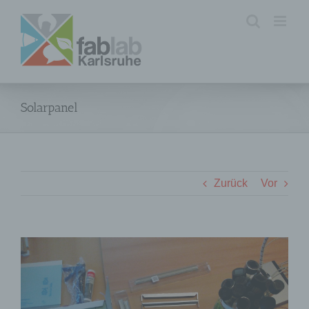
Zum
Inhalt
springen
Solarpanel
Zurück
Vor
Zeige
grösseres
Bild