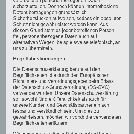
verarbeiteten personenbezogenen Daten
sicherzustellen. Dennoch können Internetbasierte
Die Zukunft des digitalen Wissens ist offen. Daher
Datenübertragungen grundsätzlich
wurde das Karlsruher Manifest des digitalen Wissens
Sicherheitslücken aufweisen, sodass ein absoluter
veröffentlicht, welches in öffentlichen Veranstaltungen
Schutz nicht gewährleistet werden kann. Aus
des Institut für Technikfolgenabschätzung und
diesem Grund steht es jeder betroffenen Person
Systemanalyse und des FabLab entstand. Das
frei, personenbezogene Daten auch auf
alternativen Wegen, beispielsweise telefonisch, an
Manifest und seine Enstehungsgeschichte [...]
uns zu übermitteln.
Begriffsbestimmungen
Die Datenschutzerklärung beruht auf den
Begrifflichkeiten, die durch den Europäischen
Richtlinien- und Verordnungsgeber beim Erlass
der Datenschutz-Grundverordnung (DS-GVO)
verwendet wurden. Unsere Datenschutzerklärung
soll sowohl für die Öffentlichkeit als auch für
unsere Kunden und Geschäftspartner einfach
lesbar und verständlich sein. Um dies zu
gewährleisten, möchten wir vorab die verwendeten
Begrifflichkeiten erläutern.
Wir verwenden in dieser Datenschutzerklärung