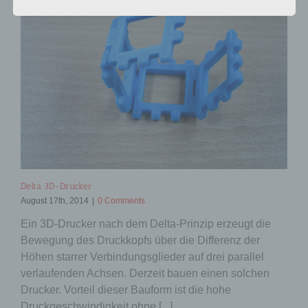
Betroffene Person ist jede identifizierte oder
identifizierbare natürliche Person, deren
personenbezogene Daten von dem für die
Verarbeitung Verantwortlichen verarbeitet
werden.
c) Verarbeitung
Verarbeitung ist jeder mit oder ohne Hilfe
automatisierter Verfahren ausgeführte
Vorgang oder jede solche Vorgangsreihe im
Zusammenhang mit personenbezogenen
Daten wie das Erheben, das Erfassen, die
Organisation, das Ordnen, die Speicherung,
Delta 3D-Drucker
die Anpassung oder Veränderung, das
August 17th, 2014
|
0 Comments
Auslesen, das Abfragen, die Verwendung,
die Offenlegung durch Übermittlung,
Ein 3D-Drucker nach dem Delta-Prinzip erzeugt die
Verbreitung oder eine andere Form der
Bewegung des Druckkopfs über die Differenz der
Bereitstellung, den Abgleich oder die
Höhen starrer Verbindungsglieder auf drei parallel
Verknüpfung, die Einschränkung, das
verlaufenden Achsen. Derzeit bauen einen solchen
Löschen oder die Vernichtung.
Drucker. Vorteil dieser Bauform ist die hohe
d) Einschränkung der Verarbeitung
Druckgeschwindigkeit ohne [...]