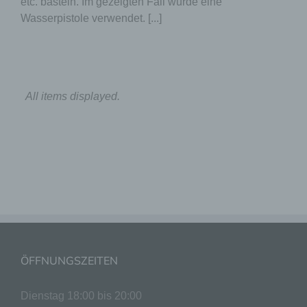
etc. basteln. Im gezeigten Fall wurde eine
Pseudonymisierung ist die Verarbeitung
Wasserpistole verwendet. [...]
personenbezogener Daten in einer Weise,
auf welche die personenbezogenen Daten
ohne Hinzuziehung zusätzlicher
Informationen nicht mehr einer spezifischen
betroffenen Person zugeordnet werden
können, sofern diese zusätzlichen
Informationen gesondert aufbewahrt werden
und technischen und organisatorischen
Maßnahmen unterliegen, die gewährleisten,
dass die personenbezogenen Daten nicht
einer identifizierten oder identifizierbaren
natürlichen Person zugewiesen werden.
g) Verantwortlicher oder für die
Verarbeitung Verantwortlicher
ÖFFNUNGSZEITEN
Verantwortlicher oder für die Verarbeitung
Verantwortlicher ist die natürliche oder
juristische Person, Behörde, Einrichtung
Dienstag 18:00 bis 20:00
oder andere Stelle, die allein oder
Mittwoch 18:00 bis 20:00
gemeinsam mit anderen über die Zwecke
Donnerstag 18:00 bis 20:00
und Mittel der Verarbeitung von