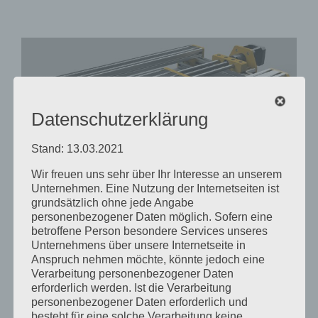
Datenschutzerklärung
Stand: 13.03.2021
Wir freuen uns sehr über Ihr Interesse an unserem
Unternehmen. Eine Nutzung der Internetseiten ist
grundsätzlich ohne jede Angabe
Maker Construction Set
personenbezogener Daten möglich. Sofern eine
für
Mai 5th, 2016
|
Kommentare deaktiviert
betroffene Person besondere Services unseres
Maker
Das Maker Construction Set (MCS) wurde von Gerd
Unternehmens über unsere Internetseite in
Construction
Set
Anspruch nehmen möchte, könnte jedoch eine
Keller entwickelt und stellt eine kostengünstige
Verarbeitung personenbezogener Daten
Möglichkeit dar, mit standardisierten und
erforderlich werden. Ist die Verarbeitung
wiederverwendbaren Bauteilen Mechanische
personenbezogener Daten erforderlich und
Gerätschaften aufzubauen. Grundlage des MCS bilden
besteht für eine solche Verarbeitung keine