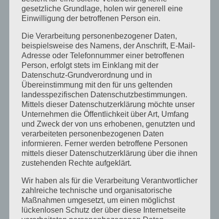
dabei handelsübliche Aluminium-Profile, die es häufig
gesetzliche Grundlage, holen wir generell eine
Einwilligung der betroffenen Person ein.
und günstig [...]
Die Verarbeitung personenbezogener Daten,
beispielsweise des Namens, der Anschrift, E-Mail-
Adresse oder Telefonnummer einer betroffenen
Person, erfolgt stets im Einklang mit der
Datenschutz-Grundverordnung und in
Übereinstimmung mit den für uns geltenden
landesspezifischen Datenschutzbestimmungen.
Mittels dieser Datenschutzerklärung möchte unser
Unternehmen die Öffentlichkeit über Art, Umfang
und Zweck der von uns erhobenen, genutzten und
verarbeiteten personenbezogenen Daten
informieren. Ferner werden betroffene Personen
mittels dieser Datenschutzerklärung über die ihnen
zustehenden Rechte aufgeklärt.
Wir haben als für die Verarbeitung Verantwortlicher
zahlreiche technische und organisatorische
Maßnahmen umgesetzt, um einen möglichst
Workshop-Wissenschaft, digitales Wissen und Du!
lückenlosen Schutz der über diese Internetseite
September 25th, 2015
|
0 Comments